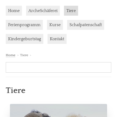
Skip to content
Current page:
Home
ArcheSchäferei
Tiere
Ferienprogramm
Kurse
Schafpatenschaft
Kindergeburtstag
Kontakt
Home
Tiere
Suc
Search:
Tiere